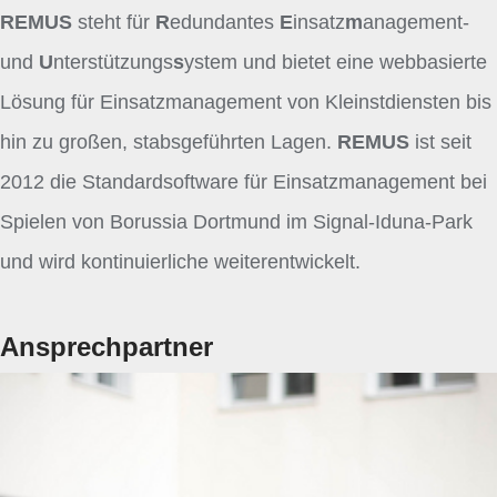
REMUS
steht für
R
edundantes
E
insatz
m
anagement-
und
U
nterstützungs
s
ystem und bietet eine webbasierte
Lösung für Einsatzmanagement von Kleinstdiensten bis
hin zu großen, stabsgeführten Lagen.
REMUS
ist seit
2012 die Standardsoftware für Einsatzmanagement bei
Spielen von Borussia Dortmund im Signal-Iduna-Park
und wird kontinuierliche weiterentwickelt.
Ansprechpartner